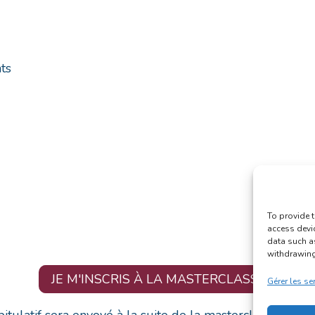
ts
To provide t
access devi
data such a
withdrawing 
JE M'INSCRIS À LA MASTERCLASS !
Gérer les se