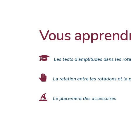
Vous apprendr

Les tests d’amplitudes dans les rot

La relation entre les rotations et la 

Le placement des accessoires