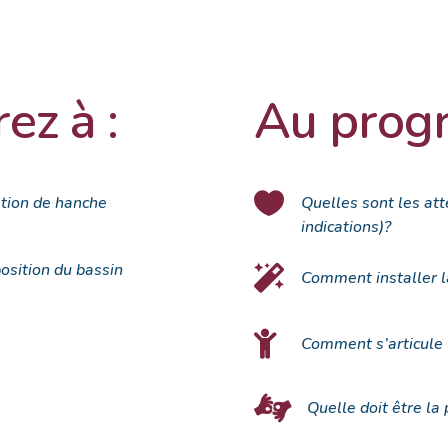
ez à :
Au pro

ation de hanche
Quelles sont les att
indications)?
position du bassin

Comment installer l

Comment s’articule 

Quelle doit être la 