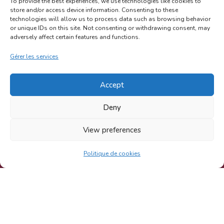
To provide the best experiences, we use technologies like cookies to
store and/or access device information. Consenting to these
technologies will allow us to process data such as browsing behavior
or unique IDs on this site. Not consenting or withdrawing consent, may
adversely affect certain features and functions.
Gérer les services
Accept
J'utilise des Cookies pour vous
garantir la meilleure expérience sur
mon site. En cliquant sur "Accepter",
Deny
je considère alors que vous acceptez
l'utilisation des cookies 🍪🍪.
View preferences
Réglages
ACCEPTER
mentions légales
|
conditions générales
d'utilisation
|
politique de confidentialité
Politique de cookies
© sandrine martin 2021
Fait avec 🤍 par le
Studio Creajoy