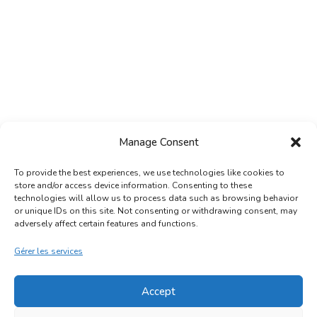
Manage Consent
To provide the best experiences, we use technologies like cookies to
store and/or access device information. Consenting to these
technologies will allow us to process data such as browsing behavior
or unique IDs on this site. Not consenting or withdrawing consent, may
adversely affect certain features and functions.
mentions légales
|
conditions générales
Gérer les services
d'utilisation
|
politique de confidentialité
Accept
J'utilise des Cookies pour vous
garantir la meilleure expérience sur
mon site. En cliquant sur "Accepter",