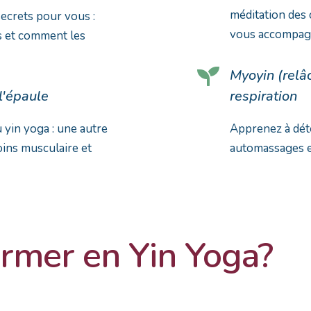
méditation des
ecrets pour vous :
vous accompagn
ns et comment les

Myoyin (relâ
l'épaule
respiration
 yin yoga : une autre
Apprenez à dét
ins musculaire et
automassages et 
ormer en Yin Yoga?