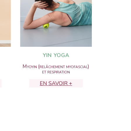
YIN YOGA
Myoyin (relâchement myofascial)
et respiration
EN SAVOIR +